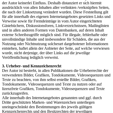
der Autor keinerlei Einfluss. Deshalb distanziert er sich hiermit
ausdrücklich von allen Inhalten aller verlinkten /verknüpften Seiten,
die nach der Linksetzung verändert wurden. Diese Feststellung gilt
für alle innerhalb des eigenen Internetangebotes gesetzten Links und
Verweise sowie für Fremdeinträge in vom Autor eingerichteten
Gästebüchern, Diskussionsforen, Linkverzeichnissen, Mailinglisten
und in allen anderen Formen von Datenbanken, auf deren Inhalt
externe Schreibzugriffe möglich sind. Für illegale, fehlerhafte oder
unvollständige Inhalte und insbesondere für Schäden, die aus der
Nutzung oder Nichtnutzung solcherart dargebotener Informationen
entstehen, haftet allein der Anbieter der Seite, auf welche verwiesen
wurde, nicht derjenige, der über Links auf die jeweilige
Veröffentlichung lediglich verweist.
3. Urheber- und Kennzeichenrecht
Der Autor ist bestrebt, in allen Publikationen die Urheberrechte der
verwendeten Bilder, Grafiken, Tondokumente, Videosequenzen und
Texte zu beachten, von ihm selbst erstellte Bilder, Grafiken,
Tondokumente, Videosequenzen und Texte zu nutzen oder auf
lizenzfreie Grafiken, Tondokumente, Videosequenzen und Texte
zurückzugreifen.
Alle innerhalb des Internetangebotes genannten und ggf. durch
Dritte geschützten Marken- und Warenzeichen unterliegen
uneingeschränkt den Bestimmungen des jeweils gültigen
Kennzeichenrechts und den Besitzrechten der jeweiligen