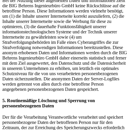
Bei der Nutzung dieser allgemeinen Daten und Informationen zieht
die BIG Behrens Ingenieurbüro GmbH keine Rückschlüsse auf die
betroffene Person. Diese Informationen werden vielmehr benötigt,
um (1) die Inhalte unserer Internetseite korrekt auszuliefern, (2) die
Inhalte unserer Internetseite sowie die Werbung für diese zu
optimieren, (3) die dauerhafte Funktionsfähigkeit unserer
informationstechnologischen Systeme und der Technik unserer
Internetseite zu gewährleisten sowie (4) um
Strafverfolgungsbehörden im Falle eines Cyberangriffes die zur
Strafverfolgung notwendigen Informationen bereitzustellen. Diese
anonym erhobenen Daten und Informationen werden durch die BIG
Behrens Ingenieurbüro GmbH daher einerseits statistisch und ferner
mit dem Ziel ausgewertet, den Datenschutz und die Datensicherheit
in unserem Unternehmen zu erhöhen, um letztlich ein optimales
Schutzniveau für die von uns verarbeiteten personenbezogenen
Daten sicherzustellen. Die anonymen Daten der Server-Logfiles
werden getrennt von allen durch eine betroffene Person
angegebenen personenbezogenen Daten gespeichert.
5. Routinemäßige Löschung und Sperrung von
personenbezogenen Daten
Der für die Verarbeitung Verantwortliche verarbeitet und speichert
personenbezogene Daten der betroffenen Person nur für den
Zeitraum, der zur Erreichung des Speicherungszwecks erforderlich