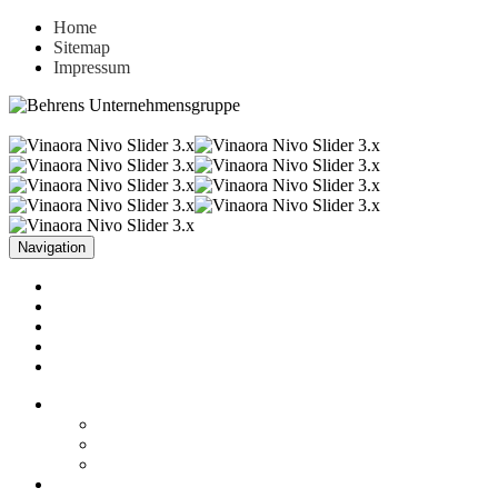
Home
Sitemap
Impressum
Navigation
Unternehmen
Aktuelles
Leistungen
Referenzen
Kontakt
Unternehmen
Fakten
Firmenphilosophie
Historie
Aktuelles