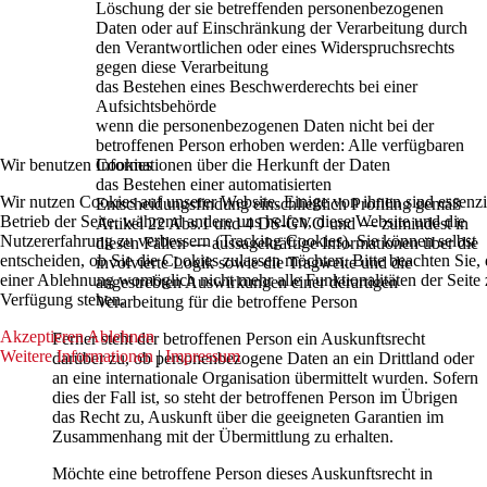
Löschung der sie betreffenden personenbezogenen
Daten oder auf Einschränkung der Verarbeitung durch
den Verantwortlichen oder eines Widerspruchsrechts
gegen diese Verarbeitung
das Bestehen eines Beschwerderechts bei einer
Aufsichtsbehörde
wenn die personenbezogenen Daten nicht bei der
betroffenen Person erhoben werden: Alle verfügbaren
Wir benutzen Cookies
Informationen über die Herkunft der Daten
das Bestehen einer automatisierten
Wir nutzen Cookies auf unserer Website. Einige von ihnen sind essenzie
Entscheidungsfindung einschließlich Profiling gemäß
Betrieb der Seite, während andere uns helfen, diese Website und die
Artikel 22 Abs.1 und 4 DS-GVO und — zumindest in
Nutzererfahrung zu verbessern (Tracking Cookies). Sie können selbst
diesen Fällen — aussagekräftige Informationen über die
entscheiden, ob Sie die Cookies zulassen möchten. Bitte beachten Sie, 
involvierte Logik sowie die Tragweite und die
einer Ablehnung womöglich nicht mehr alle Funktionalitäten der Seite 
angestrebten Auswirkungen einer derartigen
Verfügung stehen.
Verarbeitung für die betroffene Person
Akzeptieren
Ablehnen
Ferner steht der betroffenen Person ein Auskunftsrecht
Weitere Informationen
|
Impressum
darüber zu, ob personenbezogene Daten an ein Drittland oder
an eine internationale Organisation übermittelt wurden. Sofern
dies der Fall ist, so steht der betroffenen Person im Übrigen
das Recht zu, Auskunft über die geeigneten Garantien im
Zusammenhang mit der Übermittlung zu erhalten.
Möchte eine betroffene Person dieses Auskunftsrecht in