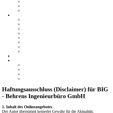
News
Stellenangebote
Archiv
Leistungen
Brandschutz
Dokumentation
Prüf- und Messwesen
Hochbau
Bauphysik
TGA
Sicherheitsplanung
Schulungen
Referenzen
Kontakt
Anfrage / Kontakt
Anfrage / Kontakt
Anfahrt / Standorte
Impressum
Haftungsausschluss (Disclaimer) für BIG
- Behrens Ingenieurbüro GmbH
1. Inhalt des Onlineangebotes
Der Autor übernimmt keinerlei Gewähr für die Aktualität,