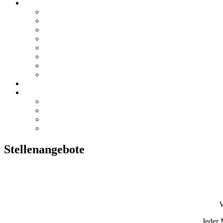
Leistungen
Brandschutz
Dokumentation
Prüf- und Messwesen
Hochbau
Bauphysik
TGA
Sicherheitsplanung
Schulungen
Referenzen
Kontakt
Anfrage / Kontakt
Anfrage / Kontakt
Anfahrt / Standorte
Impressum
Stellenangebote
W
Jeder 