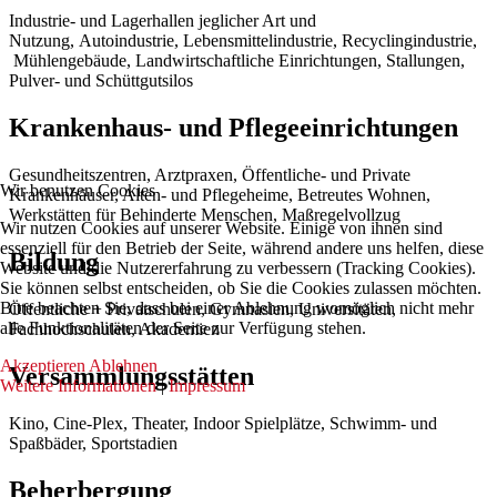
Industrie- und Lagerhallen jeglicher Art und
Nutzung, Autoindustrie, Lebensmittelindustrie, Recyclingindustrie,
Mühlengebäude, Landwirtschaftliche Einrichtungen, Stallungen,
Pulver- und Schüttgutsilos
Krankenhaus- und Pflegeeinrichtungen
Gesundheitszentren, Arztpraxen, Öffentliche- und Private
Wir benutzen Cookies
Krankenhäuser, Alten- und Pflegeheime, Betreutes Wohnen,
Werkstätten für Behinderte Menschen, Maßregelvollzug
Wir nutzen Cookies auf unserer Website. Einige von ihnen sind
essenziell für den Betrieb der Seite, während andere uns helfen, diese
Bildung
Website und die Nutzererfahrung zu verbessern (Tracking Cookies).
Sie können selbst entscheiden, ob Sie die Cookies zulassen möchten.
Bitte beachten Sie, dass bei einer Ablehnung womöglich nicht mehr
Öffentliche + Privatschulen, Gymnasien, Universitäten,
alle Funktionalitäten der Seite zur Verfügung stehen.
Fachhochschulen, Akademien
Akzeptieren
Ablehnen
Versammlungsstätten
Weitere Informationen
|
Impressum
Kino, Cine-Plex, Theater, Indoor Spielplätze, Schwimm- und
Spaßbäder, Sportstadien
Beherbergung