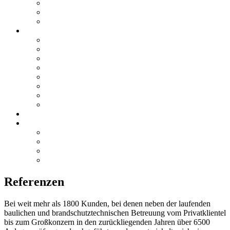
News
Stellenangebote
Archiv
Leistungen
Brandschutz
Dokumentation
Prüf- und Messwesen
Hochbau
Bauphysik
TGA
Sicherheitsplanung
Schulungen
Referenzen
Kontakt
Anfrage / Kontakt
Anfrage / Kontakt
Anfahrt / Standorte
Impressum
Referenzen
Bei weit mehr als 1800 Kunden, bei denen neben der laufenden
baulichen und brandschutztechnischen Betreuung vom Privatklientel
bis zum Großkonzern in den zurückliegenden Jahren über 6500