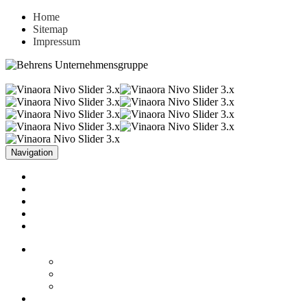
Home
Sitemap
Impressum
Navigation
Unternehmen
Aktuelles
Leistungen
Referenzen
Kontakt
Unternehmen
Fakten
Firmenphilosophie
Historie
Aktuelles