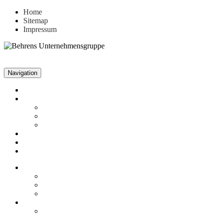
Home
Sitemap
Impressum
Navigation
Unternehmen
Aktuelles
News
Stellenangebote
Archiv
Leistungen
Referenzen
Kontakt
Unternehmen
Fakten
Firmenphilosophie
Historie
Aktuelles
News