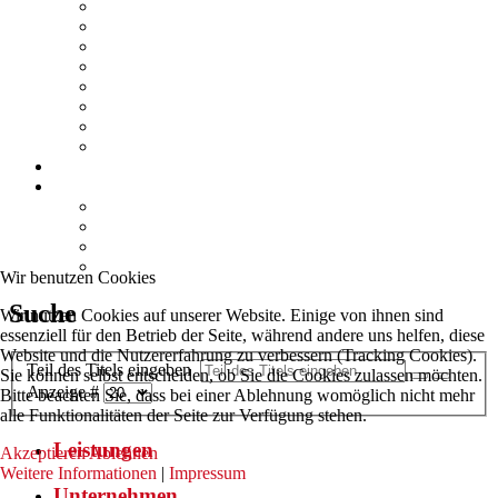
Brandschutz
Dokumentation
Prüf- und Messwesen
Hochbau
Bauphysik
TGA
Sicherheitsplanung
Schulungen
Referenzen
Kontakt
Anfrage / Kontakt
Anfrage / Kontakt
Anfahrt / Standorte
Impressum
Wir benutzen Cookies
Suche
Wir nutzen Cookies auf unserer Website. Einige von ihnen sind
essenziell für den Betrieb der Seite, während andere uns helfen, diese
Website und die Nutzererfahrung zu verbessern (Tracking Cookies).
Teil des Titels eingeben
Sie können selbst entscheiden, ob Sie die Cookies zulassen möchten.
Anzeige #
Bitte beachten Sie, dass bei einer Ablehnung womöglich nicht mehr
alle Funktionalitäten der Seite zur Verfügung stehen.
Leistungen
Akzeptieren
Ablehnen
Weitere Informationen
|
Impressum
Unternehmen