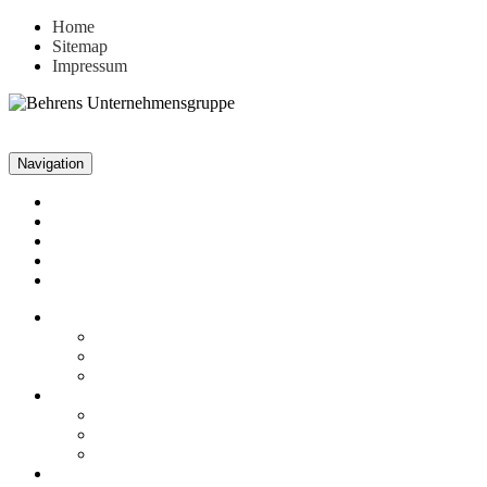
Home
Sitemap
Impressum
Navigation
Unternehmen
Aktuelles
Leistungen
Referenzen
Kontakt
Unternehmen
Fakten
Firmenphilosophie
Historie
Aktuelles
News
Stellenangebote
Archiv
Leistungen